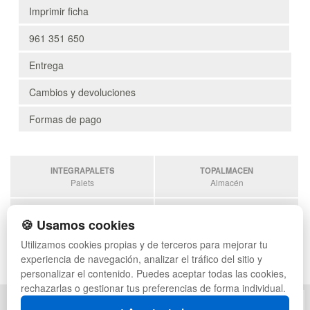
Imprimir ficha
961 351 650
Entrega
Cambios y devoluciones
Formas de pago
INTEGRAPALETS
TOPALMACEN
Palets
Almacén
SOBRANTESDESTOCKS
PALETSPLASTICO
🍪 Usamos cookies
Sobrantes
Palets de Plástico
Utilizamos cookies propias y de terceros para mejorar tu
ESTANTERIASKIT
experiencia de navegación, analizar el tráfico del sitio y
Estanterias
personalizar el contenido. Puedes aceptar todas las cookies,
rechazarlas o gestionar tus preferencias de forma individual.
POLÍTICA DE PRIVACIDAD
MAPA WEB