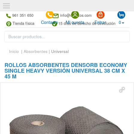
961 351 650
info@cubetos.com
Contacto
Mi cuenta
Entrar
0
Tienda física
15 días de derecho de devolución
Inicio
|
Absorbentes
| Universal
ROLLOS ABSORBENTES DENSORB ECONOMY
SINGLE HEAVY VERSIÓN UNIVERSAL 38 CM X
45 M