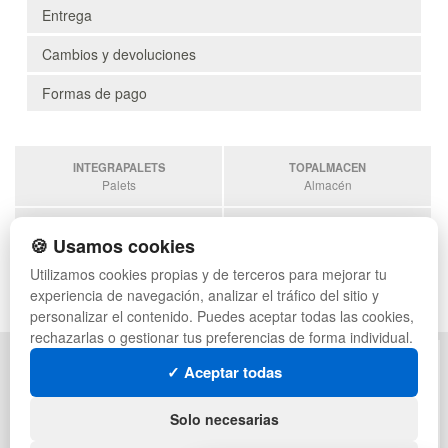
Entrega
Cambios y devoluciones
Formas de pago
INTEGRAPALETS
TOPALMACEN
Palets
Almacén
SOBRANTESDESTOCKS
PALETSPLASTICO
🍪 Usamos cookies
Sobrantes
Palets de Plástico
Utilizamos cookies propias y de terceros para mejorar tu
ESTANTERIASKIT
experiencia de navegación, analizar el tráfico del sitio y
Estanterias
personalizar el contenido. Puedes aceptar todas las cookies,
rechazarlas o gestionar tus preferencias de forma individual.
POLÍTICA DE PRIVACIDAD
MAPA WEB
✓ Aceptar todas
CONDICIONES DE USO
PREGUNTAS FRECUENTES
CAMBIOS Y DEVOLUCIONES
INGRESA A TU CUENTA
Solo necesarias
CONTACTO
QUIENES SOMOS