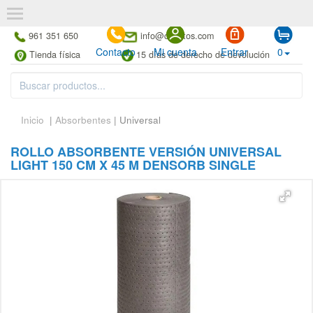
961 351 650
info@cubetos.com
Contacto
Mi cuenta
Entrar
0
Tienda física
15 días de derecho de devolución
Inicio
|
Absorbentes
| Universal
ROLLO ABSORBENTE VERSIÓN UNIVERSAL
LIGHT 150 CM X 45 M DENSORB SINGLE