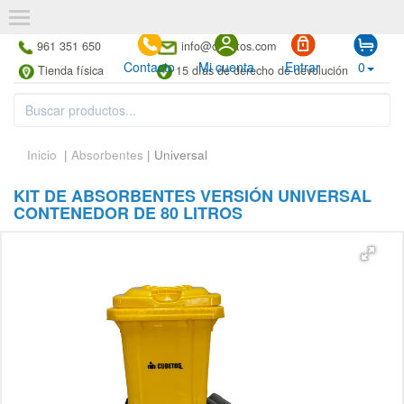
961 351 650
info@cubetos.com
Contacto
Mi cuenta
Entrar
0
Tienda física
15 días de derecho de devolución
Inicio
|
Absorbentes
| Universal
KIT DE ABSORBENTES VERSIÓN UNIVERSAL
CONTENEDOR DE 80 LITROS