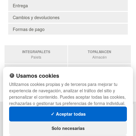
Entrega
Cambios y devoluciones
Formas de pago
INTEGRAPALETS
TOPALMACEN
Palets
Almacén
SOBRANTESDESTOCKS
PALETSPLASTICO
🍪 Usamos cookies
Sobrantes
Palets de Plástico
Utilizamos cookies propias y de terceros para mejorar tu
ESTANTERIASKIT
experiencia de navegación, analizar el tráfico del sitio y
Estanterias
personalizar el contenido. Puedes aceptar todas las cookies,
rechazarlas o gestionar tus preferencias de forma individual.
POLÍTICA DE PRIVACIDAD
MAPA WEB
✓ Aceptar todas
CONDICIONES DE USO
PREGUNTAS FRECUENTES
CAMBIOS Y DEVOLUCIONES
INGRESA A TU CUENTA
Solo necesarias
CONTACTO