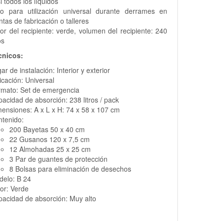
i todos los líquidos
to para utilización universal durante derrames en
ntas de fabricación o talleres
or del recipiente: verde, volumen del recipiente: 240
os
cnicos:
ar de instalación: Interior y exterior
icación: Universal
rmato: Set de emergencia
acidad de absorción: 238 litros / pack
ensiones: A x L x H: 74 x 58 x 107 cm
tenido:
200 Bayetas 50 x 40 cm
22 Gusanos 120 x 7,5 cm
12 Almohadas 25 x 25 cm
3 Par de guantes de protección
8 Bolsas para eliminación de desechos
delo: B 24
or: Verde
acidad de absorción: Muy alto