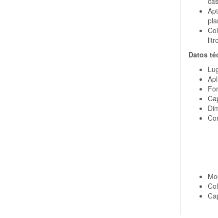
cas
Ap
pla
Col
litr
Datos té
Lug
Apl
Fo
Cap
Dim
Con
Mo
Col
Cap