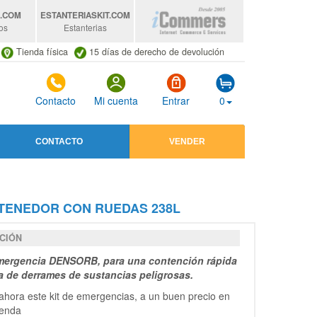
S
.COM
ESTANTERIASKIT
.COM
os
Estanterias
Tienda física
15 días de derecho de devolución
Contacto
Mi cuenta
Entrar
0
CONTACTO
VENDER
TENEDOR CON RUEDAS 238L
CIÓN
mergencia DENSORB, para una contención rápida
va de derrames de sustancias peligrosas.
hora este kit de emergencias, a un buen precio en
ienda