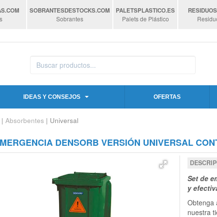
AS
.COM
SOBRANTESDESTOCKS
.COM
PALETSPLASTICO
.ES
RESIDUO
s
Sobrantes
Palets de Plástico
Residu
IDEAS Y CONSEJOS
OFERTAS
|
Absorbentes
| Universal
EMERGENCIA DENSORB VERSIÓN UNIVERSAL CON
DESCRIP
Set de e
y efecti
Obtenga a
nuestra t