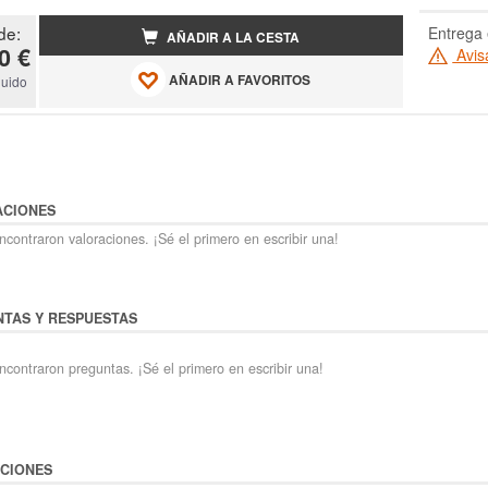
de:
Entrega 
AÑADIR A LA CESTA
0 €
Avis
AÑADIR A FAVORITOS
luido
ACIONES
contraron valoraciones. ¡Sé el primero en escribir una!
TAS Y RESPUESTAS
ncontraron preguntas. ¡Sé el primero en escribir una!
CIONES