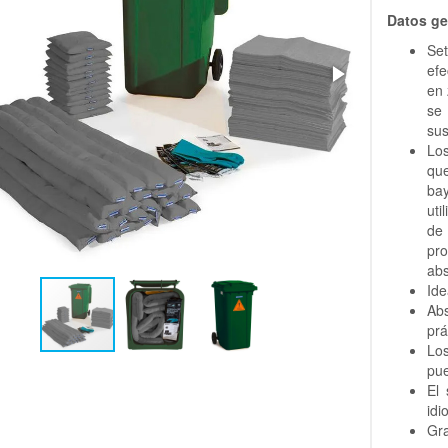
Datos ge
Se
efe
en 
se
sus
Los
qu
bay
uti
de
pro
abs
Ide
Ab
prá
Lo
pue
El 
idi
Gra