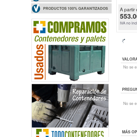
PRODUCTOS 100% GARANTIZADOS
A partir 
553.0
IVA no inc
VALOR
No se en
PREGUN
No se e
MÁS OP