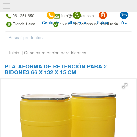
961 351 650
info@cubetos.com
Contacto
Mi cuenta
Entrar
0
Tienda física
15 días de derecho de devolución
Inicio
| Cubetos retención para bidones
PLATAFORMA DE RETENCIÓN PARA 2
BIDONES 66 X 132 X 15 CM