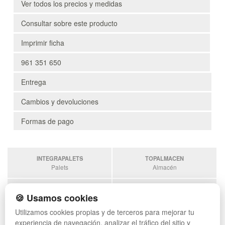
Ver todos los precios y medidas
Consultar sobre este producto
Imprimir ficha
961 351 650
Entrega
Cambios y devoluciones
Formas de pago
INTEGRAPALETS
TOPALMACEN
Palets
Almacén
SOBRANTESDESTOCKS
PALETSPLASTICO
🍪 Usamos cookies
Sobrantes
Palets de Plástico
Utilizamos cookies propias y de terceros para mejorar tu
ESTANTERIASKIT
experiencia de navegación, analizar el tráfico del sitio y