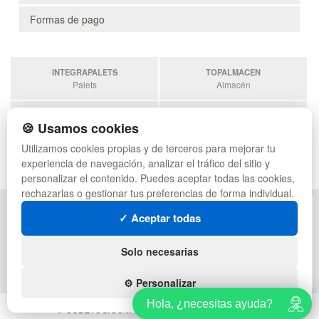
Formas de pago
INTEGRAPALETS
TOPALMACEN
Palets
Almacén
SOBRANTESDESTOCKS
PALETSPLASTICO
🍪 Usamos cookies
Sobrantes
Palets de Plástico
Utilizamos cookies propias y de terceros para mejorar tu
ESTANTERIASKIT
experiencia de navegación, analizar el tráfico del sitio y
Estanterias
personalizar el contenido. Puedes aceptar todas las cookies,
rechazarlas o gestionar tus preferencias de forma individual.
POLÍTICA DE PRIVACIDAD
MAPA WEB
✓ Aceptar todas
CONDICIONES DE USO
PREGUNTAS FRECUENTES
CAMBIOS Y DEVOLUCIONES
INGRESA A TU CUENTA
Solo necesarias
CONTACTO
QUIENES SOMOS
⚙️ Personalizar
Hola, ¿necesitas ayuda?
© CUBETOS.COM - Todos los derechos reservados