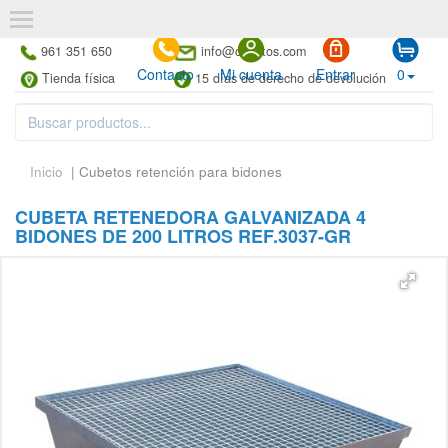
961 351 650
info@cubetos.com
Contacto
Mi cuenta
Entrar
0
Tienda física
15 días de derecho de devolución
Inicio
| Cubetos retención para bidones
CUBETA RETENEDORA GALVANIZADA 4
BIDONES DE 200 LITROS REF.3037-GR