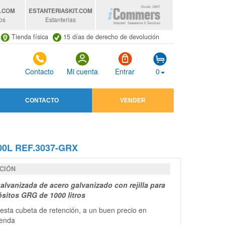
S
.COM
ESTANTERIASKIT
.COM
os
Estanterias
Tienda física
15 días de derecho de devolución
Contacto
Mi cuenta
Entrar
0
CONTACTO
VENDER
0L REF.3037-GRX
CIÓN
alvanizada de acero galvanizado con rejilla para
sitos GRG de 1000 litros
esta cubeta de retención, a un buen precio en
ienda