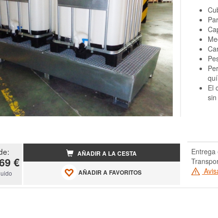
Cub
Par
Cap
Me
Ca
Pes
Per
quí
El 
sin
de:
Entrega 
AÑADIR A LA CESTA
69 €
Transpo
Avis
AÑADIR A FAVORITOS
luido