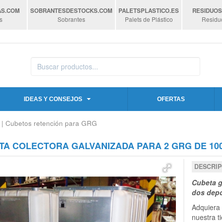
AS
.COM
SOBRANTESDESTOCKS
.COM
PALETSPLASTICO
.ES
RESIDUO
s
Sobrantes
Palets de Plástico
Residu
IDEAS Y CONSEJOS
OFERTAS
| Cubetos retención para GRG
TA COLECTORA GALVANIZADA PARA 2 GRG DE 100
DESCRIP
Cubeta g
dos depó
Adquiera 
nuestra t