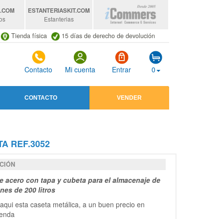
S
.COM
ESTANTERIASKIT
.COM
os
Estanterias
Tienda física
15 días de derecho de devolución
Contacto
Mi cuenta
Entrar
0
CONTACTO
VENDER
A REF.3052
CIÓN
e acero con tapa y cubeta para el almacenaje de
nes de 200 litros
aqui esta caseta metálica, a un buen precio en
ienda