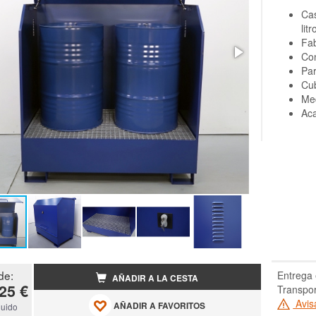
Cas
litr
Fab
Con
Par
Cub
Med
Ac
de:
Entrega 
AÑADIR A LA CESTA
25 €
Transpo
Avis
AÑADIR A FAVORITOS
luido