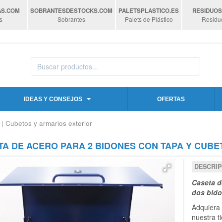
AS
.COM
SOBRANTESDESTOCKS
.COM
PALETSPLASTICO
.ES
RESIDUO
s
Sobrantes
Palets de Plástico
Residu
IDEAS Y CONSEJOS
OFERTAS
| Cubetos y armarios exterior
A DE ACERO PARA 2 BIDONES CON TAPA Y CUBET
DESCRIP
Caseta d
dos bido
Adquiera 
nuestra t