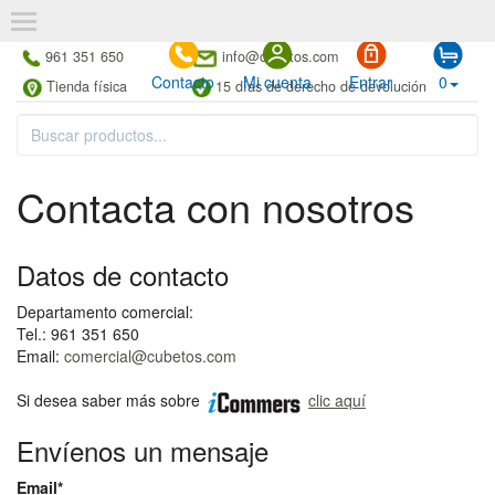
961 351 650
info@cubetos.com
Contacto
Mi cuenta
Entrar
0
Tienda física
15 días de derecho de devolución
Contacta con nosotros
Datos de contacto
Departamento comercial:
Tel.: 961 351 650
Email:
comercial@cubetos.com
Si desea saber más sobre
clic aquí
Envíenos un mensaje
Email*