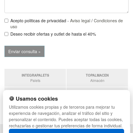
Acepto politicas de privacidad -
Aviso legal
/
Condiciones de
uso
Deseo recibir ofertas y outlet de hasta el 40%
INTEGRAPALETS
TOPALMACEN
Palets
Almacén
SOBRANTESDESTOCKS
PALETSPLASTICO
🍪 Usamos cookies
Sobrantes
Palets de Plástico
Utilizamos cookies propias y de terceros para mejorar tu
ESTANTERIASKIT
experiencia de navegación, analizar el tráfico del sitio y
Estanterias
personalizar el contenido. Puedes aceptar todas las cookies,
rechazarlas o gestionar tus preferencias de forma individual.