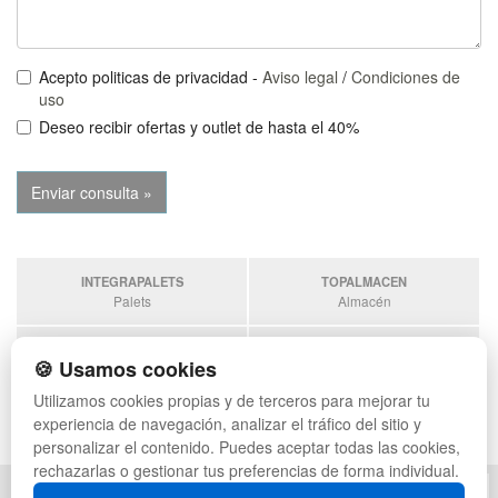
Acepto politicas de privacidad -
Aviso legal
/
Condiciones de
uso
Deseo recibir ofertas y outlet de hasta el 40%
INTEGRAPALETS
TOPALMACEN
Palets
Almacén
SOBRANTESDESTOCKS
PALETSPLASTICO
🍪 Usamos cookies
Sobrantes
Palets de Plástico
Utilizamos cookies propias y de terceros para mejorar tu
ESTANTERIASKIT
experiencia de navegación, analizar el tráfico del sitio y
Estanterias
personalizar el contenido. Puedes aceptar todas las cookies,
rechazarlas o gestionar tus preferencias de forma individual.