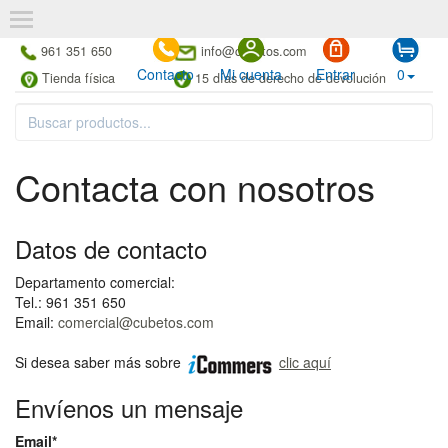
961 351 650
info@cubetos.com
Contacto
Mi cuenta
Entrar
0
Tienda física
15 días de derecho de devolución
Contacta con nosotros
Datos de contacto
Departamento comercial:
Tel.: 961 351 650
Email:
comercial@cubetos.com
Si desea saber más sobre
clic aquí
Envíenos un mensaje
Email*