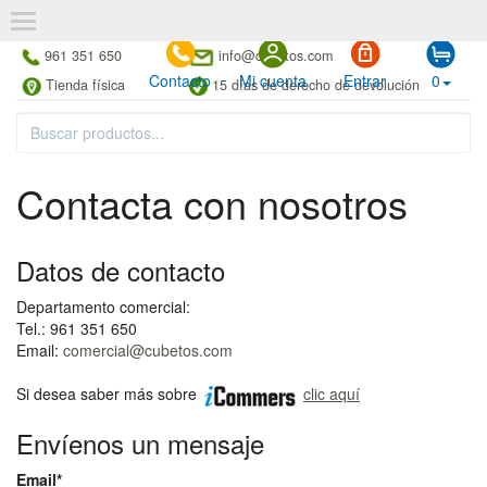
961 351 650
info@cubetos.com
Contacto
Mi cuenta
Entrar
0
Tienda física
15 días de derecho de devolución
Contacta con nosotros
Datos de contacto
Departamento comercial:
Tel.: 961 351 650
Email:
comercial@cubetos.com
Si desea saber más sobre
clic aquí
Envíenos un mensaje
Email*