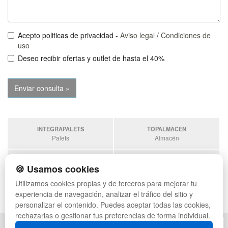
Acepto politicas de privacidad -
Aviso legal
/
Condiciones de
uso
Deseo recibir ofertas y outlet de hasta el 40%
INTEGRAPALETS
TOPALMACEN
Palets
Almacén
SOBRANTESDESTOCKS
PALETSPLASTICO
🍪 Usamos cookies
Sobrantes
Palets de Plástico
Utilizamos cookies propias y de terceros para mejorar tu
ESTANTERIASKIT
experiencia de navegación, analizar el tráfico del sitio y
Estanterias
personalizar el contenido. Puedes aceptar todas las cookies,
rechazarlas o gestionar tus preferencias de forma individual.