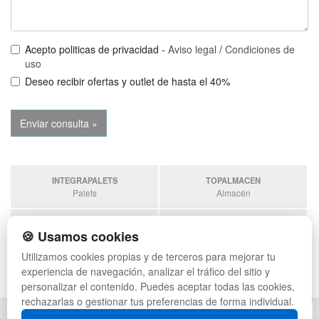
Acepto politicas de privacidad -
Aviso legal
/
Condiciones de
uso
Deseo recibir ofertas y outlet de hasta el 40%
INTEGRAPALETS
TOPALMACEN
Palets
Almacén
SOBRANTESDESTOCKS
PALETSPLASTICO
🍪 Usamos cookies
Sobrantes
Palets de Plástico
Utilizamos cookies propias y de terceros para mejorar tu
ESTANTERIASKIT
experiencia de navegación, analizar el tráfico del sitio y
Estanterias
personalizar el contenido. Puedes aceptar todas las cookies,
rechazarlas o gestionar tus preferencias de forma individual.