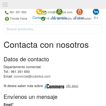
961 351 650
info@cubetos.com
Contacto
Mi cuenta
Entrar
0
Tienda física
15 días de derecho de devolución
Contacta con nosotros
Datos de contacto
Departamento comercial:
Tel.: 961 351 650
Email:
comercial@cubetos.com
Si desea saber más sobre
clic aquí
Envíenos un mensaje
Email*