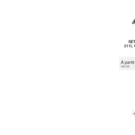
SE
211L
A parti
SIN IVA