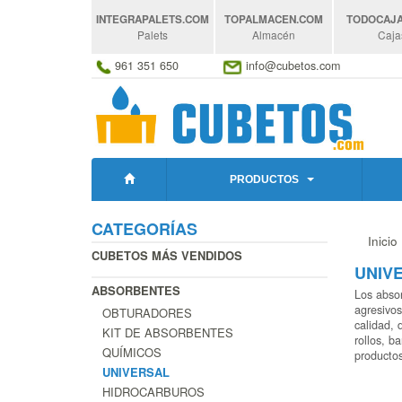
INTEGRAPALETS
.COM
TOPALMACEN
.COM
TODOCAJ
Palets
Almacén
Caja
961 351 650
info@cubetos.com
PRODUCTOS
CATEGORÍAS
Inicio
CUBETOS MÁS VENDIDOS
UNIV
ABSORBENTES
Los absor
agresivos
OBTURADORES
calidad, 
KIT DE ABSORBENTES
rollos, b
QUÍMICOS
productos
UNIVERSAL
HIDROCARBUROS