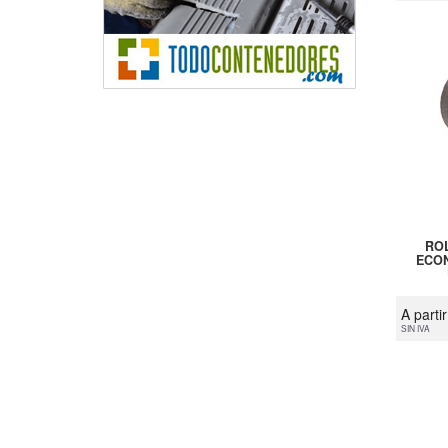
RO
ECON
A parti
SIN IVA