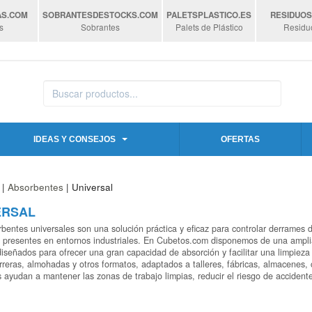
AS
.COM
SOBRANTESDESTOCKS
.COM
PALETSPLASTICO
.ES
RESIDUO
s
Sobrantes
Palets de Plástico
Residu
IDEAS Y CONSEJOS
OFERTAS
|
Absorbentes
| Universal
ERSAL
bentes universales son una solución práctica y eficaz para controlar derrames de
 presentes en entornos industriales. En Cubetos.com disponemos de una ampli
diseñados para ofrecer una gran capacidad de absorción y facilitar una limpiez
arreras, almohadas y otros formatos, adaptados a talleres, fábricas, almacenes,
 ayudan a mantener las zonas de trabajo limpias, reducir el riesgo de accidente